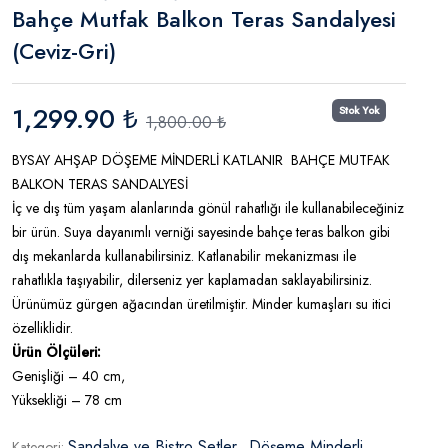
Bahçe Mutfak Balkon Teras Sandalyesi
(Ceviz-Gri)
1,299.90 ₺
Stok Yok
1,800.00 ₺
BYSAY AHŞAP DÖŞEME MİNDERLİ KATLANIR BAHÇE MUTFAK
BALKON TERAS SANDALYESİ
İç ve dış tüm yaşam alanlarında gönül rahatlığı ile kullanabileceğiniz
bir ürün. Suya dayanımlı verniği sayesinde bahçe teras balkon gibi
dış mekanlarda kullanabilirsiniz. Katlanabilir mekanizması ile
rahatlıkla taşıyabilir, dilerseniz yer kaplamadan saklayabilirsiniz.
Ürünümüz gürgen ağacından üretilmiştir. Minder kumaşları su itici
özelliklidir.
Ürün Ölçüleri:
Genişliği – 40 cm,
Yüksekliği – 78 cm
Sandalye ve Bistro Setler
Döşeme Minderli
Kategori:
,