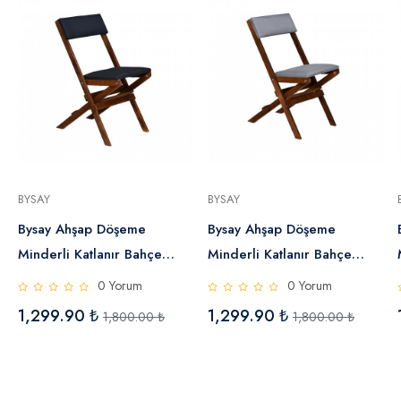
BYSAY
BYSAY
Bysay Ahşap Döşeme
Bysay Ahşap Döşeme
o
Minderli Katlanır Bahçe
Minderli Katlanır Bahçe
Mutfak Balkon Teras
Mutfak Balkon Teras
0 Yorum
0 Yorum
Sandalyesi (Ceviz-Antrasit)
Sandalyesi (Ceviz-Gri)
1,299.90 ₺
1,299.90 ₺
1,800.00 ₺
1,800.00 ₺