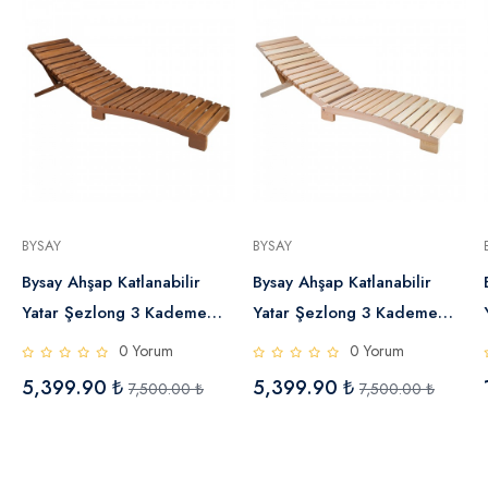
BYSAY
BYSAY
Bysay Ahşap Katlanabilir
Bysay Ahşap Katlanabilir
Yatar Şezlong 3 Kademe
Yatar Şezlong 3 Kademe
Plaj Yatağı (Ceviz)
Plaj Yatağı (Naturel)
0 Yorum
0 Yorum
5,399.90 ₺
5,399.90 ₺
7,500.00 ₺
7,500.00 ₺