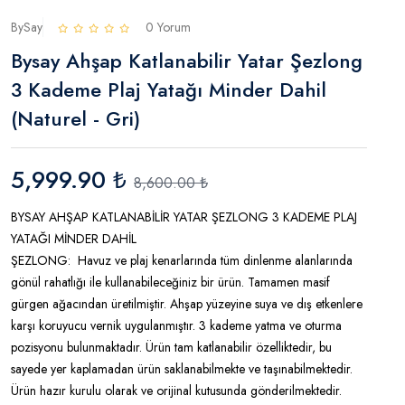
BySay
0 Yorum
Bysay Ahşap Katlanabilir Yatar Şezlong
3 Kademe Plaj Yatağı Minder Dahil
(Naturel - Gri)
5,999.90 ₺
8,600.00 ₺
BYSAY AHŞAP KATLANABİLİR YATAR ŞEZLONG 3 KADEME PLAJ
YATAĞI MİNDER DAHİL
ŞEZLONG: Havuz ve plaj kenarlarında tüm dinlenme alanlarında
gönül rahatlığı ile kullanabileceğiniz bir ürün. Tamamen masif
gürgen ağacından üretilmiştir. Ahşap yüzeyine suya ve dış etkenlere
karşı koruyucu vernik uygulanmıştır. 3 kademe yatma ve oturma
pozisyonu bulunmaktadır. Ürün tam katlanabilir özelliktedir, bu
sayede yer kaplamadan ürün saklanabilmekte ve taşınabilmektedir.
Ürün hazır kurulu olarak ve orijinal kutusunda gönderilmektedir.