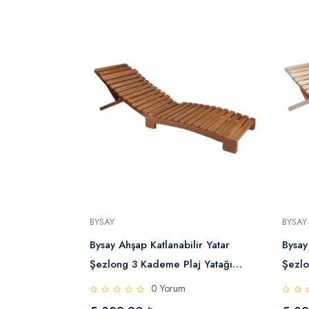
BYSAY
BYSAY
ir Yatar
Bysay Ahşap Katlanabilir Yatar
Bysay
inder Dahil 3
Şezlong 3 Kademe Plaj Yatağı
Şezlo
)
(Ceviz)
(Natu
0 Yorum