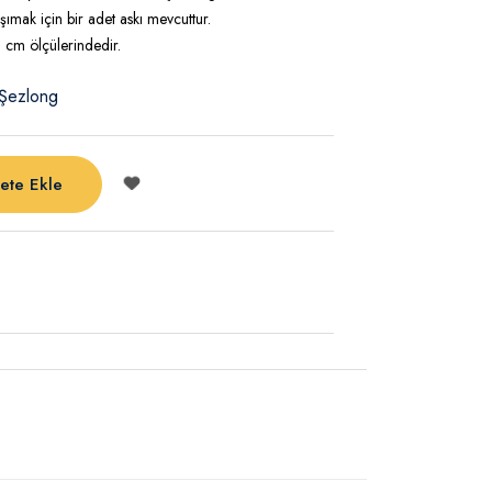
ımak için bir adet askı mevcuttur.
cm ölçülerindedir.
Şezlong
ete Ekle