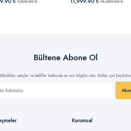
99.90 ₺
11,999.90 ₺
7,500.00 ₺
16,400.00 ₺
Bültene Abone Ol
Etkinlikler, satışlar ve teklifler hakkında en son bilgileri alın. Bülten için kaydolu
Abo
eşmeler
Kurumsal