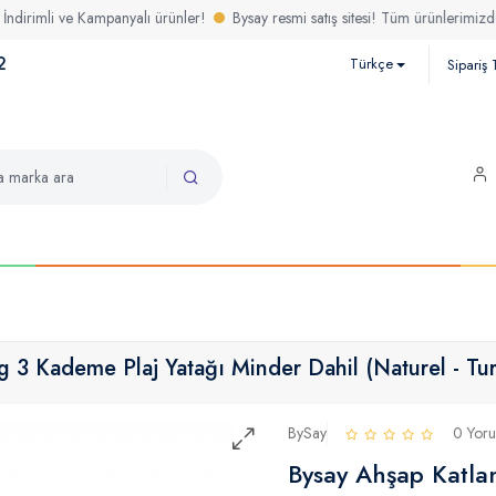
 Kampanyalı ürünler!
Bysay resmi satış sitesi! Tüm ürünlerimizde yaza özel fı
2
Türkçe
Sipariş 
ng 3 Kademe Plaj Yatağı Minder Dahil (Naturel - Tu
BySay
0 Yor
Bysay Ahşap Katlan