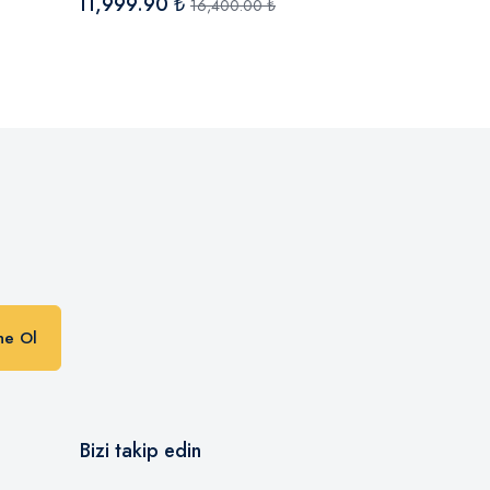
11,999.90 ₺
5,999.90 ₺
16,400.00 ₺
n
ne Ol
Bizi takip edin