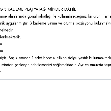
G 3 KADEME PLAJ YATAĞI MİNDER DAHİL
 alanlarında gönül rahatlığı ile kullanabileceğiniz bir ürün. Tam
nik uygulanmıştır. 3 kademe yatma ve oturma pozisyonu bulunmaktadı
lmektedir.
erilmektedir.
cm
cm
ştir. Baş kısmında 1 adet boncuk silikon dolgu yastık bulunmaktadı
 minderi şezlonga sabitlemenizi sağlamaktadır. Ayrıca omuzda taşım
r.