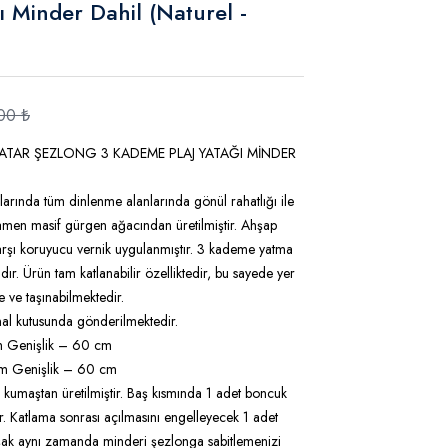
 Minder Dahil (Naturel -
00 ₺
YATAR ŞEZLONG 3 KADEME PLAJ YATAĞI MİNDER
ında tüm dinlenme alanlarında gönül rahatlığı ile
mamen masif gürgen ağacından üretilmiştir. Ahşap
arşı koruyucu vernik uygulanmıştır. 3 kademe yatma
r. Ürün tam katlanabilir özelliktedir, bu sayede yer
e ve taşınabilmektedir.
inal kutusunda gönderilmektedir.
m Genişlik – 60 cm
cm Genişlik – 60 cm
kumaştan üretilmiştir. Baş kısmında 1 adet boncuk
r. Katlama sonrası açılmasını engelleyecek 1 adet
uşak aynı zamanda minderi şezlonga sabitlemenizi