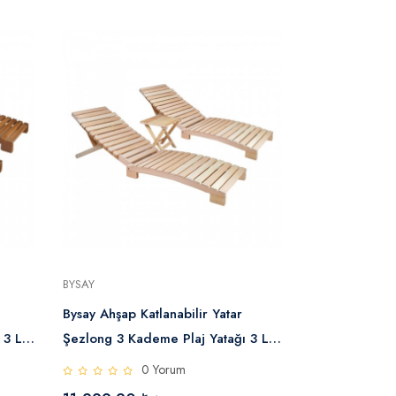
BYSAY
BYSAY
Bysay Ahşap Katlanabilir Yatar
Bysay Ahşap Ka
 3 Lü
Şezlong 3 Kademe Plaj Yatağı 3 Lü
Şezlong 3 Kad
Set (Naturel)
Minder Dahil (
0 Yorum
0