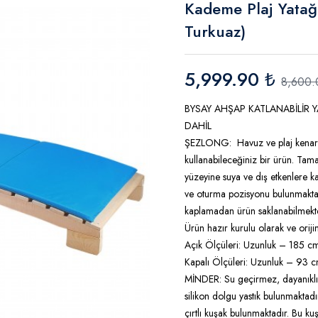
Kademe Plaj Yatağı
Turkuaz)
5,999.90 ₺
8,600.
BYSAY AHŞAP KATLANABİLİR 
DAHİL
ŞEZLONG: Havuz ve plaj kenarlar
kullanabileceğiniz bir ürün. Ta
yüzeyine suya ve dış etkenlere k
ve oturma pozisyonu bulunmaktadı
kaplamadan ürün saklanabilmekt
Ürün hazır kurulu olarak ve orij
Açık Ölçüleri: Uzunluk – 185 c
Kapalı Ölçüleri: Uzunluk – 93 
MİNDER: Su geçirmez, dayanıklı 
silikon dolgu yastık bulunmaktadı
çırtlı kuşak bulunmaktadır. Bu k