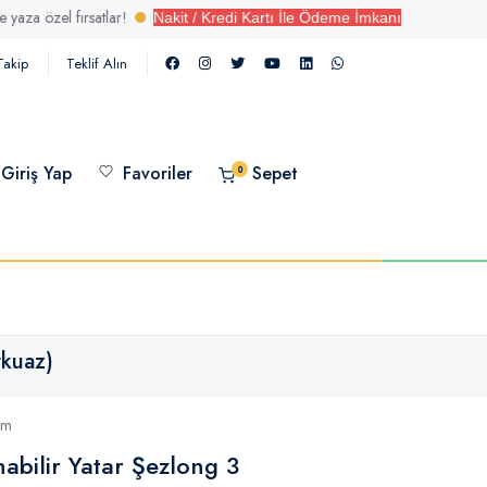
rsatlar!
Nakit / Kredi Kartı İle Ödeme İmkanı
Takip
Teklif Alın
Giriş Yap
Favoriler
Sepet
0
rkuaz)
um
abilir Yatar Şezlong 3