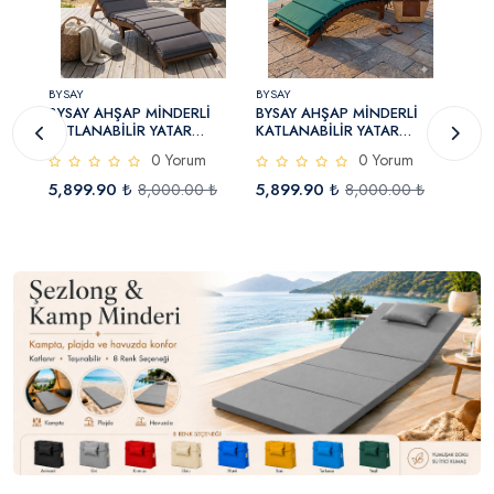
BYSAY
BYSAY
BYSA
BYSAY AHŞAP MİNDERLİ
BYSAY AHŞAP MİNDERLİ
BYS
Plaj
KATLANABİLİR YATAR
KATLANABİLİR YATAR
KAT
ŞEZLONG TAŞINABİLİR PLAJ
ŞEZLONG TAŞINABİLİR PLAJ
ŞEZ
0 Yorum
0 Yorum
YATAĞI (CEVİZ-ANTRASİT)
YATAĞI (CEVİZ-YEŞİL)
YATA
5,899.90 ₺
5,899.90 ₺
5,8
₺
8,000.00 ₺
8,000.00 ₺