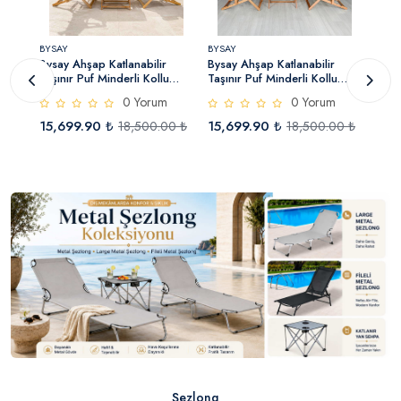
BYSAY
BYSAY
BYSA
Bysay Ahşap Katlanabilir
Bysay Ahşap Katlanabilir
Bysa
u
Taşınır Puf Minderli Kollu
Taşınır Puf Minderli Kollu
Taşın
on
Şezlong Plaj Teras Balkon
Şezlong Plaj Teras Balkon
Şezl
0 Yorum
0 Yorum
Bahçe Takımı 4 Lü Set (Yeşil)
Bahçe Takımı 4 Lü Set (Krem)
Bahç
15,699.90 ₺
15,699.90 ₺
15,
0 ₺
18,500.00 ₺
18,500.00 ₺
Şezlong