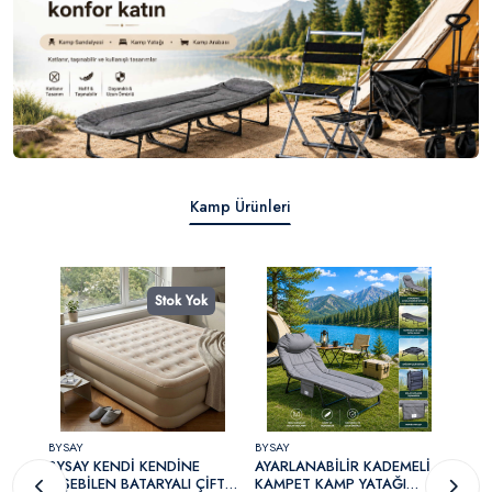
Kamp Ürünleri
k
Stok Yok
BYSAY
BYSAY
BYSA
SI
BYSAY KENDİ KENDİNE
AYARLANABİLİR KADEMELİ
MET
ŞİŞEBİLEN BATARYALI ÇİFT
KAMPET KAMP YATAĞI
BAH