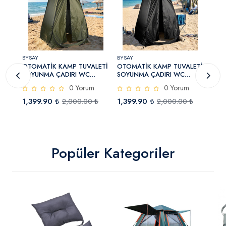
BYSAY
BYSAY
BYSA
OTOMATİK KAMP TUVALETİ
OTOMATİK KAMP TUVALETİ
OTO
SOYUNMA ÇADIRI WC
SOYUNMA ÇADIRI WC
SOY
KABİNİ ÇOK AMAÇLI ÇADIR
KABİNİ ÇOK AMAÇLI ÇADIR
KAB
0 Yorum
0 Yorum
125X125X210 (YEŞİL)
125X125X210 (SİYAH)
125
1,399.90 ₺
1,399.90 ₺
1,3
₺
2,000.00 ₺
2,000.00 ₺
Popüler Kategoriler