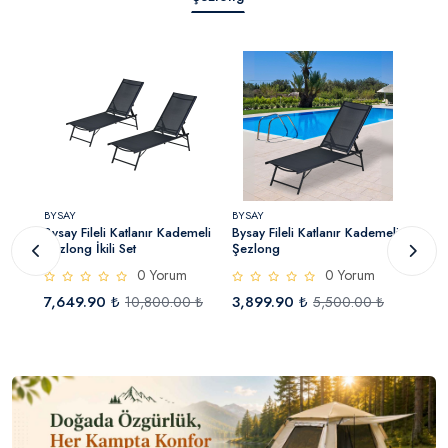
BYSAY
BYSAY
BYSA
Bysay Fileli Katlanır Kademeli
Bysay Fileli Katlanır Kademeli
Bysa
Plaj
Şezlong İkili Set
Şezlong
Şezlo
Deni
0 Yorum
0 Yorum
7,649.90 ₺
3,899.90 ₺
2,0
₺
10,800.00 ₺
5,500.00 ₺