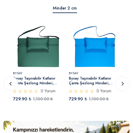
Minder 2 cm
BYSAY
BYSAY
BYSA
Bysay Taşınabilir Katlanır
Bysay Taşınabilir Katlanır
Bysay
Çanta Şezlong Minderi,
Çanta Şezlong Minderi,
Çant
Yastıklı Minder (Yeşil)
Yastıklı Minder (Turkuaz)
0 Yorum
0 Yorum
729.90 ₺
729.90 ₺
729
1,100.00 ₺
1,100.00 ₺