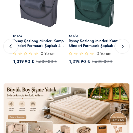
BYSAY
BYSAY
BYSA
ng
Bysay Şezlong Minderi Kamp
Bysay Şezlong Minderi Kamp
Bysa
Minderi Fermuarlı Şapkalı 4
Minderi Fermuarlı Şapkalı 4
Mind
Cm (Antrasit)
Cm (Yeşil)
Cm (
0 Yorum
0 Yorum
1,319.90 ₺
1,319.90 ₺
1,3
1,600.00 ₺
1,600.00 ₺