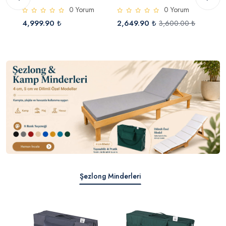
AZAR
KİŞİLİK ŞİŞME YATAK
ŞEZLONG
TER
0 Yorum
0 Yorum
200X180X38
4,999.90 ₺
2,649.90 ₺
999
3,600.00 ₺
Şezlong Minderleri