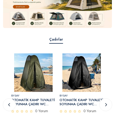
Çadırlar
BYSAY
BYSAY
BYSA
ilik
OTOMATİK KAMP TUVALETİ
OTOMATİK KAMP TUVALETİ
OTO
SOYUNMA ÇADIRI WC
SOYUNMA ÇADIRI WC
SOY
KABİNİ ÇOK AMAÇLI ÇADIR
KABİNİ ÇOK AMAÇLI ÇADIR
KAB
0 Yorum
0 Yorum
125X125X210 (YEŞİL)
125X125X210 (SİYAH)
125