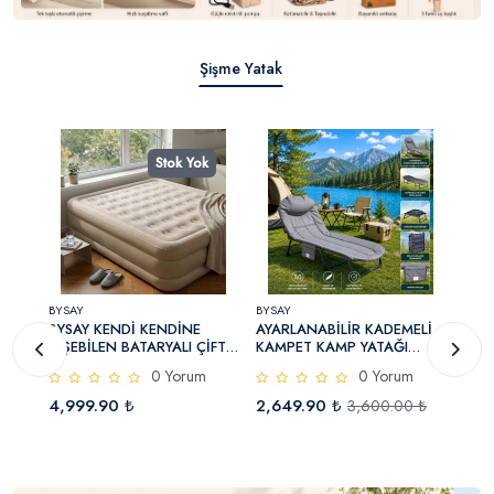
Şişme Yatak
k
Stok Yok
BYSAY
BYSAY
BYSA
SI
BYSAY KENDİ KENDİNE
AYARLANABİLİR KADEMELİ
MET
ŞİŞEBİLEN BATARYALI ÇİFT
KAMPET KAMP YATAĞI
BAH
AZAR
KİŞİLİK ŞİŞME YATAK
ŞEZLONG
TER
0 Yorum
0 Yorum
200X180X38
4,999.90 ₺
2,649.90 ₺
999
3,600.00 ₺