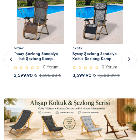
BYSAY
BYSAY
BYSA
Bysay Şezlong Sandalye
Bysay Şezlong Sandalye
Bysa
Koltuk Şezlong Kamp
Koltuk Şezlong Kamp
Kolt
Sandalyesi Katlanır
Sandalyesi Katlanır
Sand
0 Yorum
0 Yorum
Pozisyonlu (Kahverengi)
Pozisyonlu (Siyah)
Pozi
3,599.90 ₺
3,599.90 ₺
3,5
₺
4,500.00 ₺
4,500.00 ₺