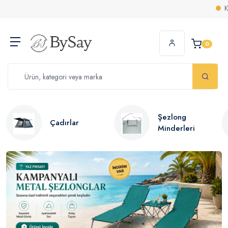
Kaçırılmayacak fırsatlar burada
Bysay resmi satış sitesi! Tüm ür
0
Şezlong
Çadırlar
Minderleri