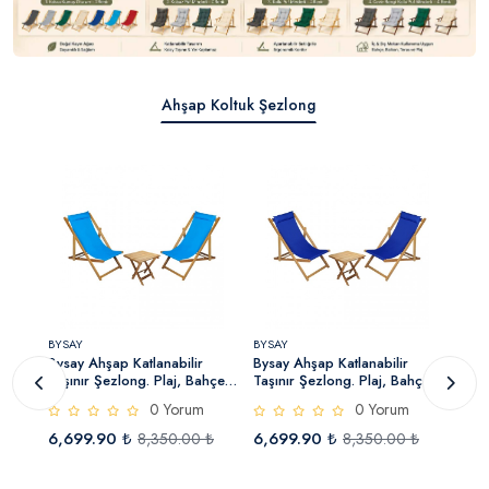
Ahşap Koltuk Şezlong
BYSAY
BYSAY
BYSA
Bysay Ahşap Katlanabilir
Bysay Ahşap Katlanabilir
Bysa
u
Taşınır Şezlong. Plaj, Bahçe,
Taşınır Şezlong. Plaj, Bahçe,
Taşı
ras,
Teras, Balkon Şezlongu. 3 Lü
Teras, Balkon Şezlongu. 3 Lü
Tera
0 Yorum
0 Yorum
em)
Set (Turkuaz)
Set (Mavi)
Set 
6,699.90 ₺
6,699.90 ₺
6,6
0 ₺
8,350.00 ₺
8,350.00 ₺