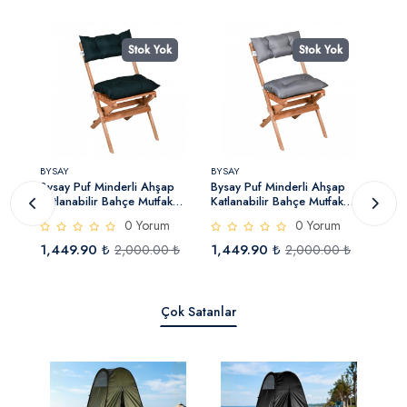
k
Stok Yok
Stok Yok
BYSAY
BYSAY
BYSA
Bysay Puf Minderli Ahşap
Bysay Puf Minderli Ahşap
Bysa
Katlanabilir Bahçe Mutfak
Katlanabilir Bahçe Mutfak
Minde
Balkon Teras Sandalyesi
Balkon Teras Sandalyesi
Bahç
0 Yorum
0 Yorum
t)
(Naturel-Yeşil)
(Naturel-Gri)
1,449.90 ₺
1,449.90 ₺
4,0
₺
2,000.00 ₺
2,000.00 ₺
Çok Satanlar