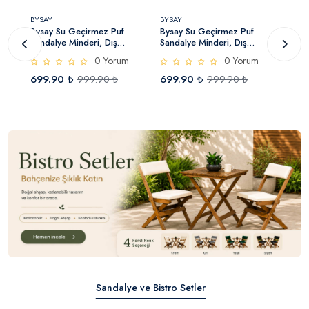
BYSAY
BYSAY
BYSA
Bysay Su Geçirmez Puf
Bysay Su Geçirmez Puf
Bysa
Sandalye Minderi, Dış
Sandalye Minderi, Dış
Sand
Ortama Uygun Minder 2 Adet
Ortama Uygun Minder 2 Adet
Orta
0 Yorum
0 Yorum
(Gri)
(Haki)
(Antr
699.90 ₺
699.90 ₺
699
₺
999.90 ₺
999.90 ₺
Sandalye ve Bistro Setler