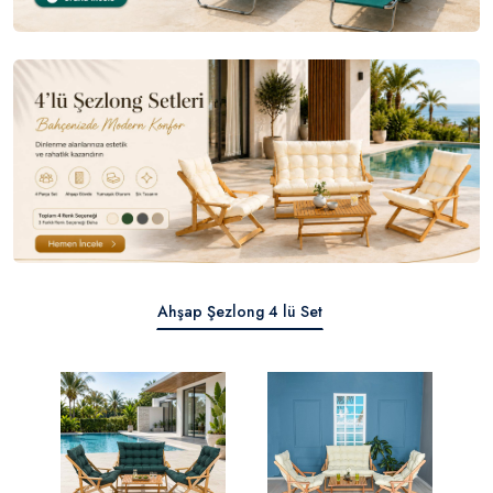
Ahşap Şezlong 4 lü Set